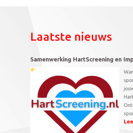
Laatste nieuws
Samenwerking HartScreening en Imp
Wand
spor
jou
Har
Ontd
spo
Lee