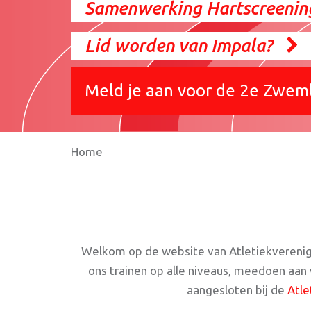
Samenwerking Hartscreening
Lid worden van Impala?
Meld je aan voor de 2e Zwem
Home
Welkom op de website van Atletiekvereniging
ons trainen op alle niveaus, meedoen aan w
aangesloten bij de
Atle