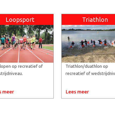
Loopsport
Triathlon
lopen op recreatief of
Triathlon/duathlon op
trijdniveau.
recreatief of wedstrijdni
s meer
Lees meer