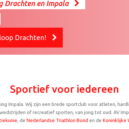
 Drachten en Impala
loop Drachten!
Sportief voor iedereen
 Impala. Wij zijn een brede sportclub voor atleten, hardlo
edstrijden of recreatief sporten, van jong tot oud. AV Imp
tiekunie
, de
Nederlandse Triathlon Bond
en de
Koninklijk