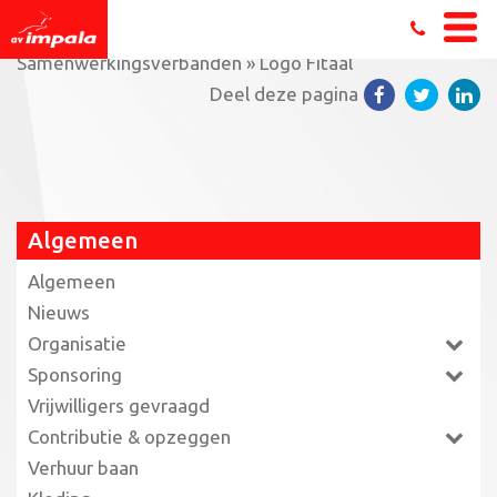
Home
»
Algemeen
»
Organisatie
»
Samenwerkingsverbanden
»
Logo Fitaal
Deel deze pagina
Algemeen
Algemeen
Nieuws
Organisatie
Sponsoring
Vrijwilligers gevraagd
Contributie & opzeggen
Verhuur baan