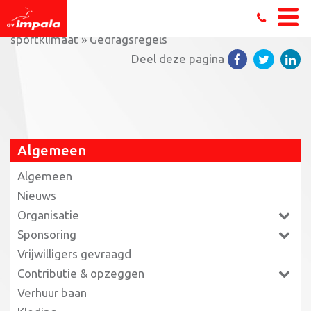
Home
»
Algemeen
»
Organisatie
»
Sociaal veilig
sportklimaat
»
Gedragsregels
Deel deze pagina
Algemeen
Algemeen
Nieuws
Organisatie
Sponsoring
Vrijwilligers gevraagd
Contributie & opzeggen
Verhuur baan