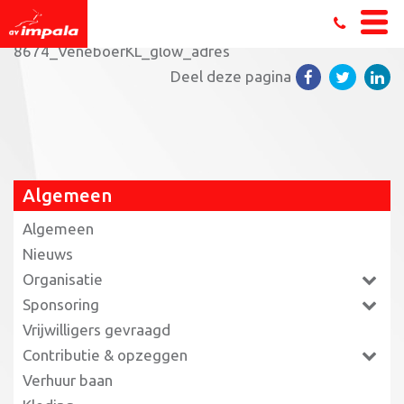
Home
»
Algemeen
»
Sponsoring
»
8674_VeneboerKL_glow_adres
Deel deze pagina
Algemeen
Algemeen
Nieuws
Organisatie
Sponsoring
Vrijwilligers gevraagd
Contributie & opzeggen
Verhuur baan