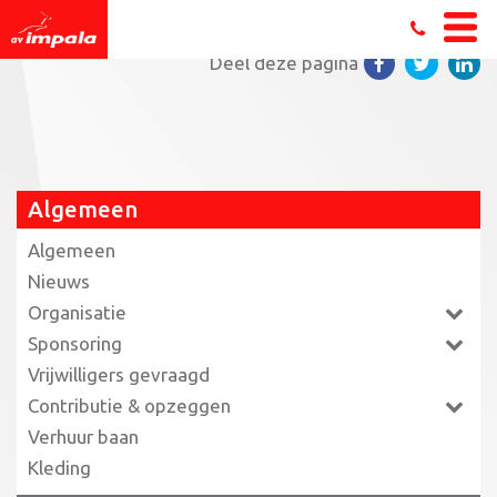
Home
»
Algemeen
»
Sponsoring
»
fitaal
Deel deze pagina
Algemeen
Algemeen
Nieuws
Organisatie
Sponsoring
Vrijwilligers gevraagd
Contributie & opzeggen
Verhuur baan
Kleding