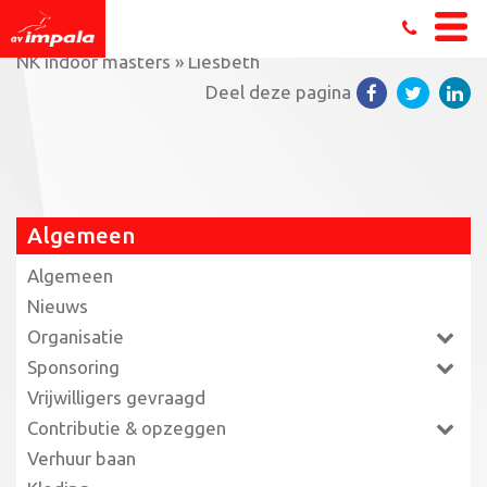
Home
»
Atleten AV Impala pakken goud en zilver bij
NK indoor masters
»
Liesbeth
Deel deze pagina
Algemeen
Algemeen
Nieuws
Organisatie
Sponsoring
Vrijwilligers gevraagd
Contributie & opzeggen
Verhuur baan