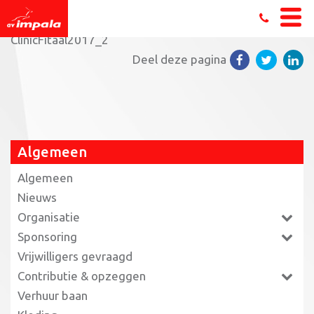
Home
»
Clinic Fitaal: Lunges, squats en core stability
»
ClinicFitaal2017_2
Deel deze pagina
Algemeen
Algemeen
Nieuws
Organisatie
Sponsoring
Vrijwilligers gevraagd
Contributie & opzeggen
Verhuur baan