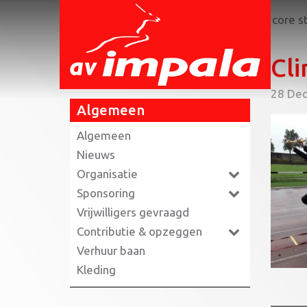
Home
»
Clinic Fitaal: Lunges, squats en core st
Cli
28 De
Algemeen
Algemeen
Nieuws
Organisatie
Sponsoring
Vrijwilligers gevraagd
Contributie & opzeggen
Verhuur baan
Kleding