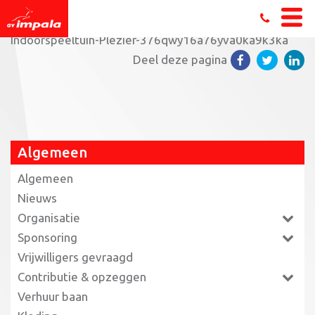
Home
»
Clubfeest pupillen
»
ballenbak-ballen-
Indoorspeeltuin-Plezier-376qwy16a76yva0ka9k3ka
Deel deze pagina
Algemeen
Algemeen
Nieuws
Organisatie
Sponsoring
Vrijwilligers gevraagd
Contributie & opzeggen
Verhuur baan