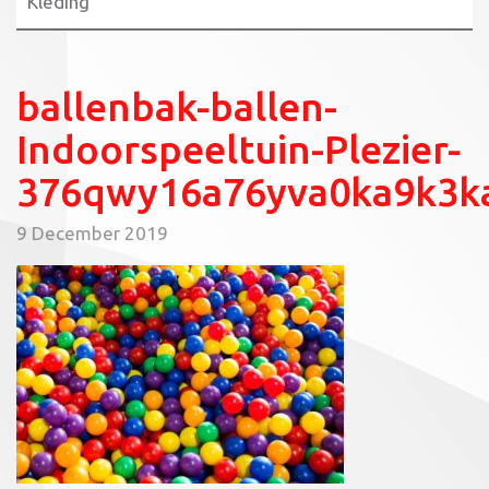
Kleding
ballenbak-ballen-
Indoorspeeltuin-Plezier-
376qwy16a76yva0ka9k3k
9 December 2019