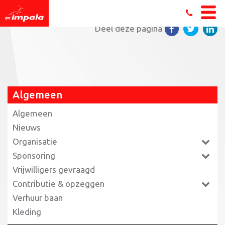
Home
»
DC Taleninstituut steunt Impala met Superlot
Deel deze pagina
Algemeen
Algemeen
Nieuws
Organisatie
Sponsoring
Vrijwilligers gevraagd
Contributie & opzeggen
Verhuur baan
Kleding