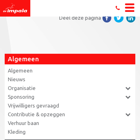
Home
»
De 8 van Drachten
»
AV Impala logo
Deel deze pagina
Algemeen
Algemeen
Nieuws
Organisatie
Sponsoring
Vrijwilligers gevraagd
Contributie & opzeggen
Verhuur baan
Kleding