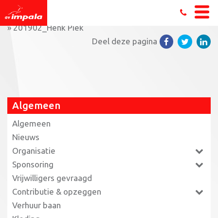
Home
»
De terugblik van… Henk Piek op de NK indoor
»
201902_Henk Piek
Deel deze pagina
Algemeen
Algemeen
Nieuws
Organisatie
Sponsoring
Vrijwilligers gevraagd
Contributie & opzeggen
Verhuur baan