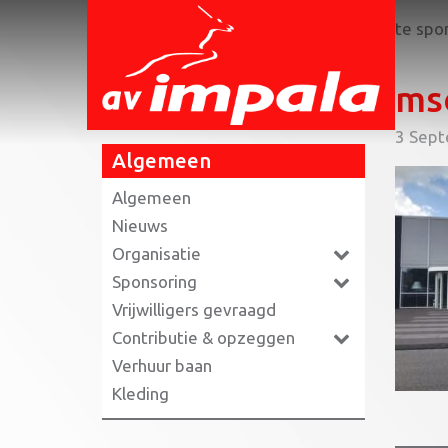
Home
»
Even voorstellen: onze nieuwste sp
ms
3 Sep
Algemeen
Algemeen
Nieuws
Organisatie
Sponsoring
Vrijwilligers gevraagd
Contributie & opzeggen
Verhuur baan
Kleding