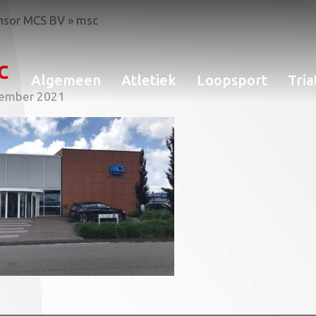
onsor MCS BV
»
msc
c
Algemeen
Atletiek
Loopsport
Tria
tember 2021