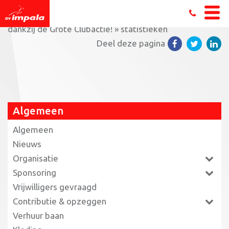
Home
»
Fantastische opbrengst voor onze clubkas
dankzij de Grote Clubactie!
»
statistieken
Deel deze pagina
Algemeen
Algemeen
Nieuws
Organisatie
Sponsoring
Vrijwilligers gevraagd
Contributie & opzeggen
Verhuur baan