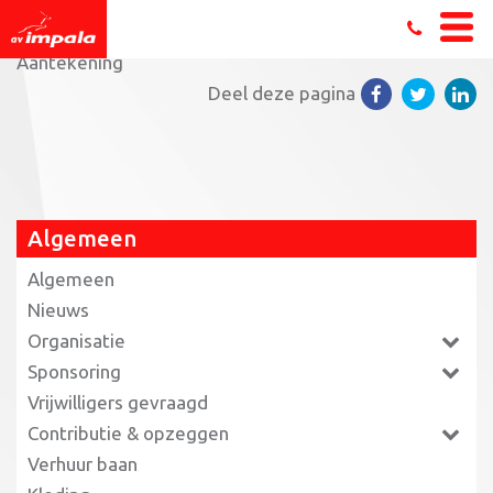
Home
»
FITRUN: daag jezelf uit tot het uiterste!
»
Aantekening
Deel deze pagina
Algemeen
Algemeen
Nieuws
Organisatie
Sponsoring
Vrijwilligers gevraagd
Contributie & opzeggen
Verhuur baan