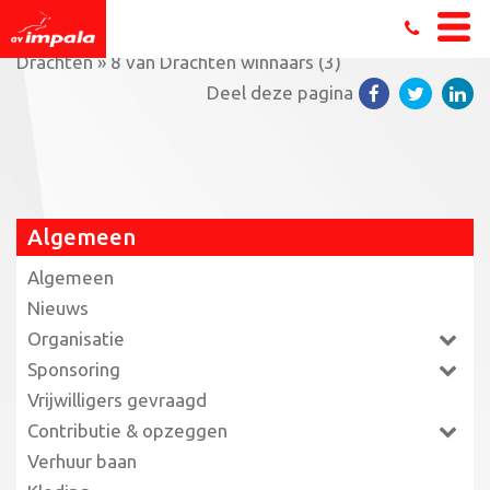
Home
»
Goede prestaties jeugd tijdens de 8 van
Drachten
»
8 van Drachten winnaars (3)
Deel deze pagina
Algemeen
Algemeen
Nieuws
Organisatie
Sponsoring
Vrijwilligers gevraagd
Contributie & opzeggen
Verhuur baan