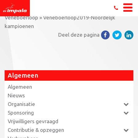
Home
»
Harde wind domineert parcours van de
Veneboerloop
»
Veneboerloop2019-Noordelijk
kampioenen
Deel deze pagina
Algemeen
Algemeen
Nieuws
Organisatie
Sponsoring
Vrijwilligers gevraagd
Contributie & opzeggen