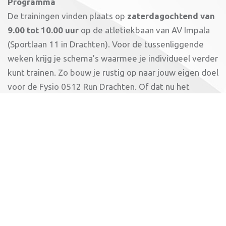
Programma
De trainingen vinden plaats op
zaterdagochtend van
9.00 tot 10.00 uur
op de atletiekbaan van AV Impala
(Sportlaan 11 in Drachten). Voor de tussenliggende
weken krijg je schema’s waarmee je individueel verder
kunt trainen. Zo bouw je rustig op naar jouw eigen doel
voor de Fysio 0512 Run Drachten. Of dat nu het
uitlopen van een volgende afstand is of je gedroomde
PR op de 10 km; onze trainers begeleiden je daarbij.
Data
31 januari
7 februari
14 februari
21 februari
28 februari