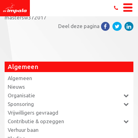
Home
»
Impala Masters 8e tijdens landelijke finale
»
mastersw372017
Deel deze pagina
Algemeen
Algemeen
Nieuws
Organisatie
Sponsoring
Vrijwilligers gevraagd
Contributie & opzeggen
Verhuur baan