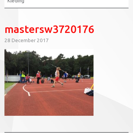
Kleding
mastersw3720176
28 December 2017