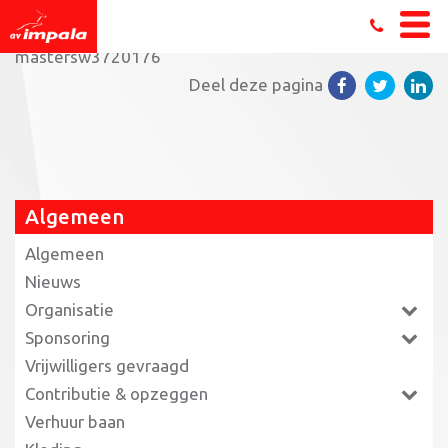
Home
»
Impala Masters 8e tijdens landelijke finale
»
mastersw3720176
Deel deze pagina
Algemeen
Algemeen
Nieuws
Organisatie
Sponsoring
Vrijwilligers gevraagd
Contributie & opzeggen
Verhuur baan