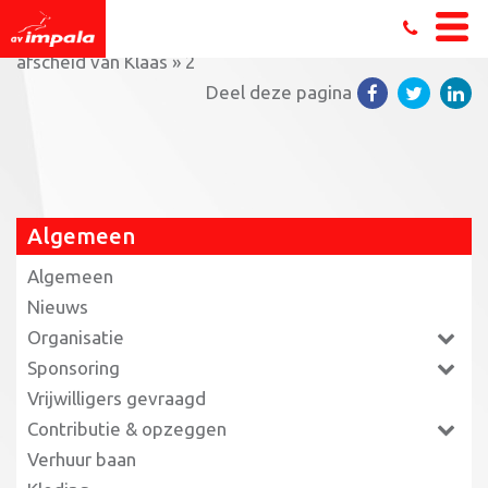
Home
»
Impala Masters 9e in 9e landelijke finale op rij,
afscheid van Klaas
»
2
Deel deze pagina
Algemeen
Algemeen
Nieuws
Organisatie
Sponsoring
Vrijwilligers gevraagd
Contributie & opzeggen
Verhuur baan