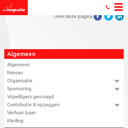
Home
»
In beeld: het triathlonseizoen
Deel deze pagina
Algemeen
Algemeen
Nieuws
Organisatie
Sponsoring
Vrijwilligers gevraagd
Contributie & opzeggen
Verhuur baan
Kleding