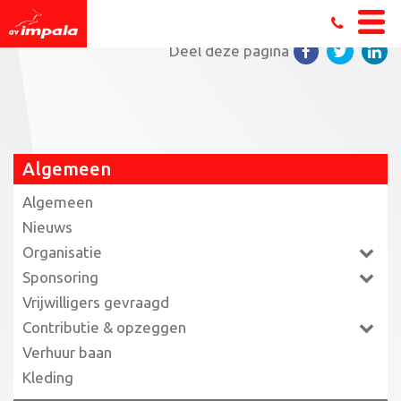
Home
»
In beeld: het triathlonseizoen
»
Liset in actie
Deel deze pagina
Algemeen
Algemeen
Nieuws
Organisatie
Sponsoring
Vrijwilligers gevraagd
Contributie & opzeggen
Verhuur baan
Kleding