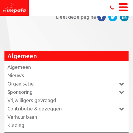
Home
»
In beeld: het triathlonseizoen
»
Selfiieee!
Deel deze pagina
Algemeen
Algemeen
Nieuws
Organisatie
Sponsoring
Vrijwilligers gevraagd
Contributie & opzeggen
Verhuur baan
Kleding