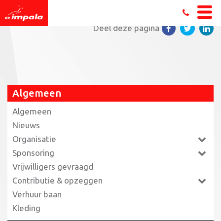
Home
»
Klussendag: komt allen!
»
DSC_0107
Deel deze pagina
Algemeen
Algemeen
Nieuws
Organisatie
Sponsoring
Vrijwilligers gevraagd
Contributie & opzeggen
Verhuur baan
Kleding