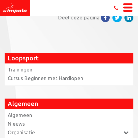
Home
»
Loopsport
»
33420607256_d1b12603df_z
Deel deze pagina
Loopsport
Trainingen
Cursus Beginnen met Hardlopen
Algemeen
Algemeen
Nieuws
Organisatie