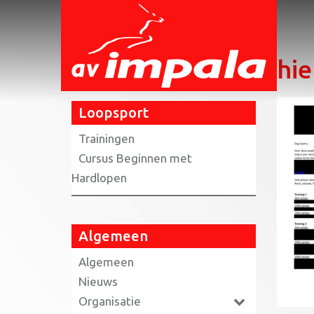
Home
»
Loopsport
»
hier (PDF)
hie
Loopsport
Trainingen
Cursus Beginnen met
Hardlopen
Algemeen
Algemeen
Nieuws
Organisatie