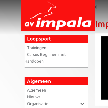
Home
»
Loopsport
»
Impala TS week 48
Im
Loopsport
Trainingen
Cursus Beginnen met
Hardlopen
Algemeen
Algemeen
Nieuws
Organisatie