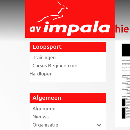
Home
»
Loopsport
»
hier (PDF)
hie
Loopsport
Trainingen
Cursus Beginnen met
Hardlopen
Algemeen
Algemeen
Nieuws
Organisatie