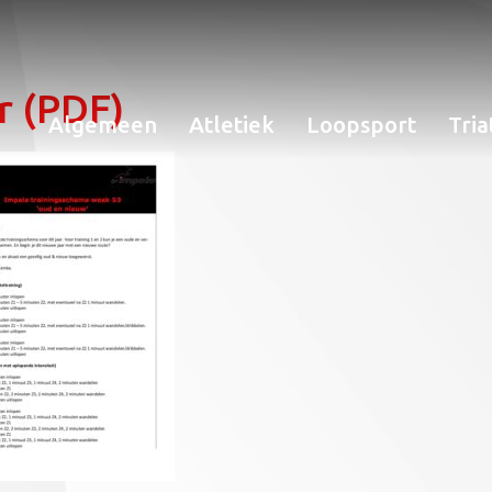
r (PDF)
Algemeen
Atletiek
Loopsport
Tria