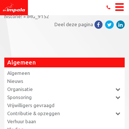
Home
»
Mannen Masters Impala schrijven (club-)
historie!
»
IMG_9152
Deel deze pagina
Algemeen
Algemeen
Nieuws
Organisatie
Sponsoring
Vrijwilligers gevraagd
Contributie & opzeggen
Verhuur baan