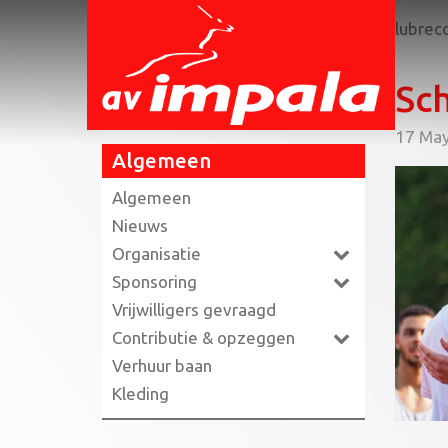
Home
»
Mark Scholten verbreekt het clubrec
Sc
17 Ma
Algemeen
Algemeen
Nieuws
Organisatie
Sponsoring
Vrijwilligers gevraagd
Contributie & opzeggen
Verhuur baan
Kleding