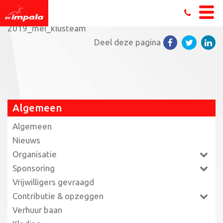
Home
»
Blij met onze nieuwe vrijwilligers!
»
2019_mei_klusteam
Deel deze pagina
Algemeen
Algemeen
Nieuws
Organisatie
Sponsoring
Vrijwilligers gevraagd
Contributie & opzeggen
Verhuur baan