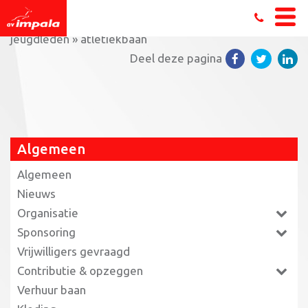
Home
»
Orange games voor vluchtelingen en
jeugdleden
»
atletiekbaan
Deel deze pagina
Algemeen
Algemeen
Nieuws
Organisatie
Sponsoring
Vrijwilligers gevraagd
Contributie & opzeggen
Verhuur baan