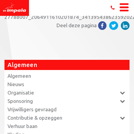
Home
»
Spaar jij ook sponsormunten bij Poiesz?
»
27788007_2064911610201874_34139543862359202
Deel deze pagina
Algemeen
Algemeen
Nieuws
Organisatie
Sponsoring
Vrijwilligers gevraagd
Contributie & opzeggen
Verhuur baan