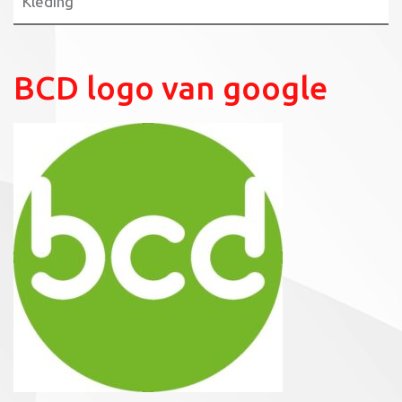
Kleding
BCD logo van google