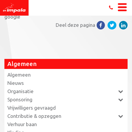
Home
»
Fysio 0512 Run Drachten
»
BCD logo van
google
Deel deze pagina
Algemeen
Algemeen
Nieuws
Organisatie
Sponsoring
Vrijwilligers gevraagd
Contributie & opzeggen
Verhuur baan