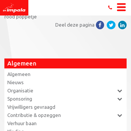
Home
»
Fysio 0512 Run Drachten
»
Logo Veneboerloop
rood poppetje
Deel deze pagina
Algemeen
Algemeen
Nieuws
Organisatie
Sponsoring
Vrijwilligers gevraagd
Contributie & opzeggen
Verhuur baan