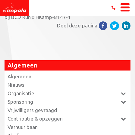
Home
»
Schitterende tijden en geweldige prestaties
bij BCD Run
»
HKamp-8147-1
Deel deze pagina
Algemeen
Algemeen
Nieuws
Organisatie
Sponsoring
Vrijwilligers gevraagd
Contributie & opzeggen
Verhuur baan