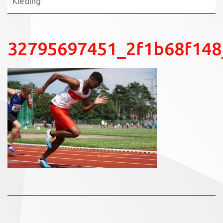
Kleding
32795697451_2f1b68f148