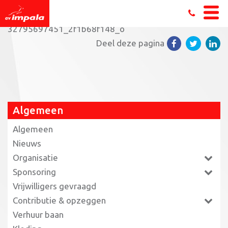
Home
»
Sportief voor iedereen
»
32795697451_2f1b68f148_o
Deel deze pagina
Algemeen
Algemeen
Nieuws
Organisatie
Sponsoring
Vrijwilligers gevraagd
Contributie & opzeggen
Verhuur baan