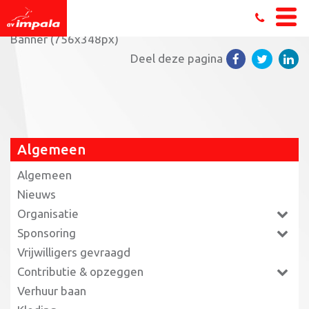
Home
»
Steun ons tijdens de Grote Clubactie
»
GCA –
Banner (756x348px)
Deel deze pagina
Algemeen
Algemeen
Nieuws
Organisatie
Sponsoring
Vrijwilligers gevraagd
Contributie & opzeggen
Verhuur baan