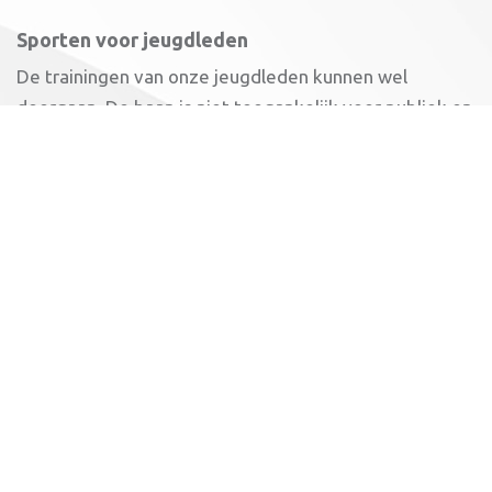
Sporten voor jeugdleden
De trainingen van onze jeugdleden kunnen wel
doorgaan. De baan is niet toegankelijk voor publiek en
ouders. De kantine en kleedruimtes zijn dicht.
Krachthonk
Leden die nu individueel gebruik maken van het
krachthonk, kunnen dit blijven doen. Dit met
inachtneming van de anderhalve meter. Verder is het
dringende advies is om een mondkapje te dragen.
Ook is het verplicht dat je het gebruikte materiaal zelf
schoonmaakt.
Atletiekunie
We houden de ontwikkelingen nauwlettend in de