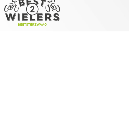
“We vinden sporten belangrijk en steunen Impala
graag,” geeft eigenaar Carl Kort aan. De fietsenzaak
heeft een breed assortiment fietsen, waaronder ook
sportieve fietsen. “We denken ook graag met de klant
mee, om zo samen een fiets te vinden die goed bij
iemand zijn wensen past.”