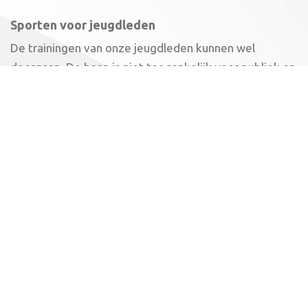
Sporten voor jeugdleden
De trainingen van onze jeugdleden kunnen wel
doorgaan. De baan is niet toegankelijk voor publiek en
ouders. De kantine en kleedruimtes zijn dicht.
Krachthonk
Leden die nu individueel gebruik maken van het
krachthonk, kunnen dit blijven doen. Dit met
inachtneming van de anderhalve meter. Verder is het
dringende advies is om een mondkapje te dragen.
Ook is het verplicht dat je het gebruikte materiaal zelf
schoonmaakt.
Atletiekunie
We houden de ontwikkelingen nauwlettend in de