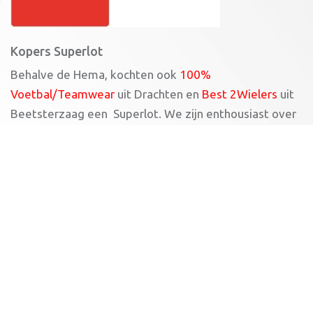
Kopers Superlot
Behalve de Hema, kochten ook
100%
Voetbal/Teamwear
uit Drachten en
Best 2Wielers
uit
Beetsterzaag een Superlot. We zijn enthousiast over
de steun van de lokale bedrijven voor onze vereniging.
Superlot
Ook interesse in een Superlot van de Grote Clubactie?
Een Superlot kost 150 euro. Van de verkoopwaarde
gaat 80% direct naar Impala. De koper maakt
bovendien kans op mooie prijzen.
Klik voor meer
informatie
.