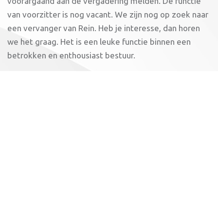
voorafgaand aan de vergadering melden. De functie
van voorzitter is nog vacant. We zijn nog op zoek naar
een vervanger van Rein. Heb je interesse, dan horen
we het graag. Het is een leuke functie binnen een
betrokken en enthousiast bestuur.
Agenda
opening
mededelingen & ingekomen stukken
notulen ALV 19 maart 2019
jaarrekening 2019 & kascommissie
afscheid vrijwilligers & schema bestuur
renovatie kantine en baan
begroting 2019
Toekomst van Impala
Rondvraag en sluiting