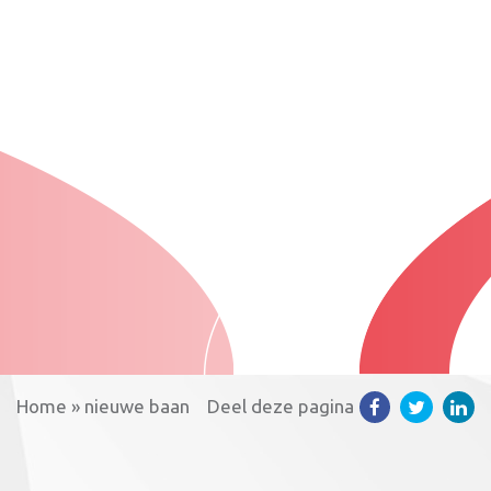
Home
»
nieuwe baan
Deel deze pagina