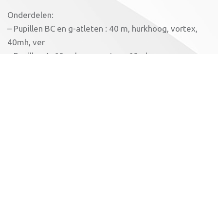
Onderdelen:
– Pupillen BC en g-atleten : 40 m, hurkhoog, vortex,
40mh, ver
– Pupillen A: 60m, hoog, vortex , 60mh, ver
Junioren CD: in 5 groepen 5 ronden van 30min met
60m, ver, kogel, hoog, speer. En afsluitend de 600m.
Junioren AB en senioren:
– 2 okt: 100m, ver en kogel
– 9 okt: speer, hoog en 800m
De beste 4 onderdelen tellen voor het klassement.