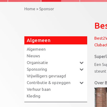
Home
»
Sponsor
Bes
Best2W
Algemeen
Clubac
Algemeen
Nieuws
Superl
Organisatie
Een Su
Sponsoring
steunt
Vrijwilligers gevraagd
Contributie & opzeggen
Over B
Verhuur baan
Kleding