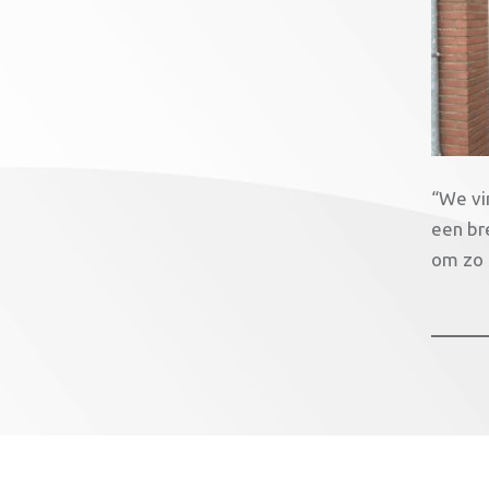
“We vi
een br
om zo 