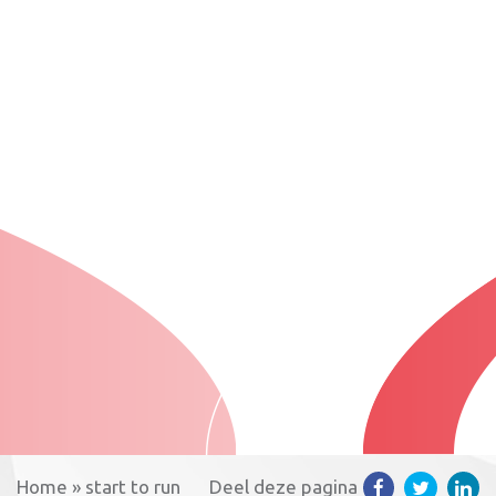
Home
»
start to run
Deel deze pagina