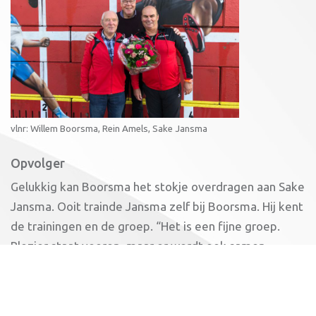
vlnr: Willem Boorsma, Rein Amels, Sake Jansma
Opvolger
Gelukkig kan Boorsma het stokje overdragen aan Sake
Jansma. Ooit trainde Jansma zelf bij Boorsma. Hij kent
de trainingen en de groep. “Het is een fijne groep.
Plezier staat voorop, maar er wordt ook samen
getraind voor wedstrijden”, geeft Jansma aan.
“Iedereen kan meedoen op zijn of haar eigen niveau.
Ook nieuwe lopers kunnen makkelijk instromen. En na