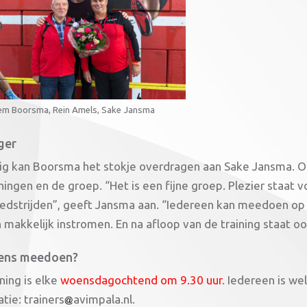
llem Boorsma, Rein Amels, Sake Jansma
ger
ig kan Boorsma het stokje overdragen aan Sake Jansma. Ooi
iningen en de groep. “Het is een fijne groep. Plezier staat
edstrijden”, geeft Jansma aan. “Iedereen kan meedoen op z
makkelijk instromen. En na afloop van de training staat ook
ens meedoen?
ning is elke
woensdagochtend om 9.30 uur
. Iedereen is w
tie: trainers
avimpala.nl.