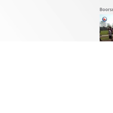
Boors
In Hea!
uitzend