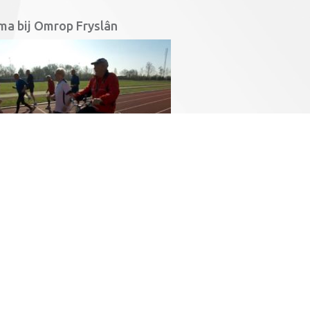
ma bij Omrop Fryslân
 van 16 april 2015 besteedde Omrop Fryslân aandacht aan ‘o
ing via deze link:
Omrop Fryslân, Hea!