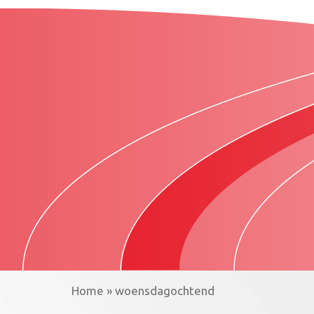
Home
»
woensdagochtend