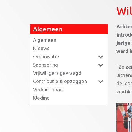
Wil
Achten
Algemeen
introd
Algemeen
jarige
Nieuws
werd h
Organisatie
Sponsoring
“Ze ze
Vrijwilligers gevraagd
lachend
Contributie & opzeggen
de lop
Verhuur baan
vind ik
Kleding