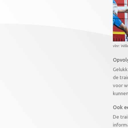
vlnr: Wi
Opvol
Gelukk
de tra
voor w
kunnen 
Ook e
De trai
informa