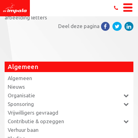
Home
»
Ton van Veen benoemd tot erelid AV Impala
»
afbeelding letters
Deel deze pagina
Algemeen
Algemeen
Nieuws
Organisatie
Sponsoring
Vrijwilligers gevraagd
Contributie & opzeggen
Verhuur baan